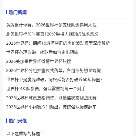
热门新闻
黄牌累计停赛，2026世界杯多支球队遭遇用人荒
北美世界杯加时赛第120分钟换人规则的战术意义
2026世界杯：期间16城酒店群的房价波动模型深度解析
世界杯心理咨询，输球后如何走出阴霾
2026美加墨世界杯微博世界杯热搜
2026世界杯分组抽签仪式落幕，各组形势初显端倪
世界杯卫冕魔咒难破，阿根廷能否打破近60年怪圈？
世界杯 48 队参赛，强队需重视每一个对手
2026世界杯球员放松调整，以最佳状态迎战比赛
2026世界杯小组赛冷门频出，传统强队接连翻车
热门录像
以下是重写的标题：