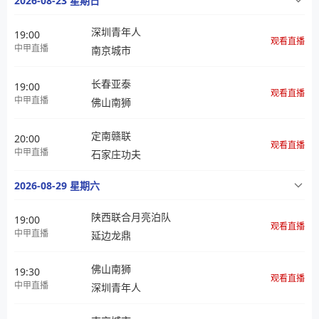
2026-08-23 星期日
深圳青年人
19:00
观看直播
中甲直播
南京城市
长春亚泰
19:00
观看直播
中甲直播
佛山南狮
定南赣联
20:00
观看直播
中甲直播
石家庄功夫
2026-08-29 星期六
陕西联合月亮泊队
19:00
观看直播
中甲直播
延边龙鼎
佛山南狮
19:30
观看直播
中甲直播
深圳青年人