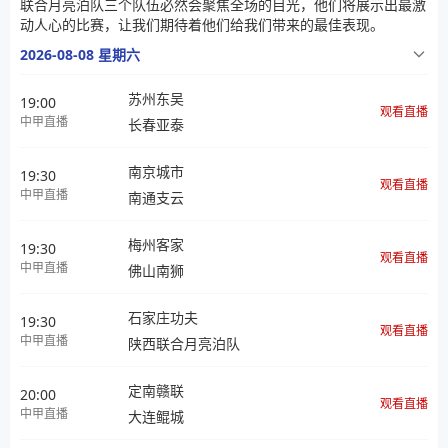
联合月亮泊队三个队伍必然会聚焦全场的目光，他们将展示出最激
动人心的比赛，让我们期待着他们给我们带来的最佳表现。
2026-08-08 星期六
苏州东吴
19:00
观看直播
中甲直播
长春亚泰
南京城市
19:30
观看直播
中甲直播
南通支云
梅州客家
19:30
观看直播
中甲直播
佛山南狮
石家庄功夫
19:30
观看直播
中甲直播
陕西联合月亮泊队
定南赣联
20:00
观看直播
中甲直播
大连鲲城