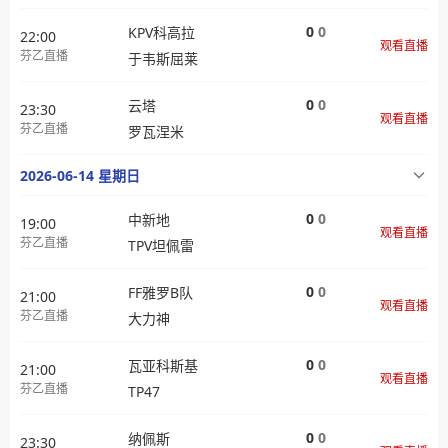
0
0
KPV科高拉
22:00
观看直播
芬乙直播
于韦斯屈莱
0
0
云塔
23:30
观看直播
芬乙直播
罗瓦涅米
2026-06-14 星期日
0
0
中新地
19:00
观看直播
芬乙直播
TPV坦佩雷
0
0
FF雅罗B队
21:00
观看直播
芬乙直播
大力神
0
0
瓦亚科斯基
21:00
观看直播
芬乙直播
TP47
0
0
纳佩斯
23:30