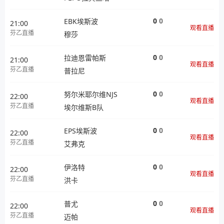
0
0
EBK埃斯波
21:00
观看直播
芬乙直播
穆莎
0
0
拉迪恩雷帕斯
21:00
观看直播
芬乙直播
普拉尼
0
0
努尔米耶尔维NJS
22:00
观看直播
芬乙直播
埃尔维斯B队
0
0
EPS埃斯波
22:00
观看直播
芬乙直播
艾弗克
0
0
伊洛特
22:00
观看直播
芬乙直播
洪卡
0
0
普尤
22:00
观看直播
芬乙直播
迈帕